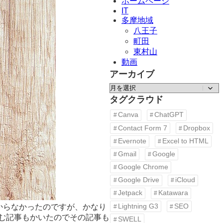
ホームページ
IT
多摩地域
八王子
町田
東村山
動画
アーカイブ
ア
ー
タグクラウド
カ
Canva
ChatGPT
イ
Contact Form 7
Dropbox
ブ
Evernote
Excel to HTML
Gmail
Google
Google Chrome
Google Drive
iCloud
Jetpack
Katawara
Lightning G3
SEO
からなかったのですが、かなり
込む記事もかいたのでその記事も
SWELL