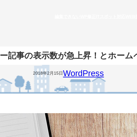
編集できないWP修正
ITスポット対応
WE
ンダー記事の表示数が急上昇！とホー
WordPress
2018年2月15日