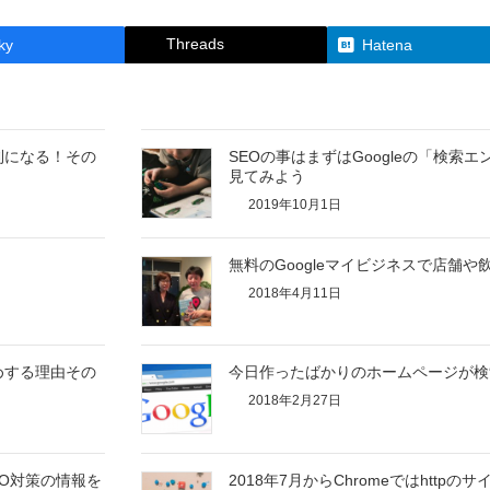
Threads
ky
Hatena
利になる！その
SEOの事はまずはGoogleの「検
見てみよう
2019年10月1日
無料のGoogleマイビジネスで店舗
2018年4月11日
すめする理由その
今日作ったばかりのホームページが検
2018年2月27日
EO対策の情報を
2018年7月からChromeではhtt