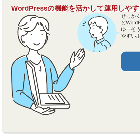
WordPressの機能を活かして運用し
せっかくの
どWor
ゆーそ
やすい