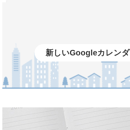
内
容
を
ス
キ
ッ
プ
新しいGoogleカレ