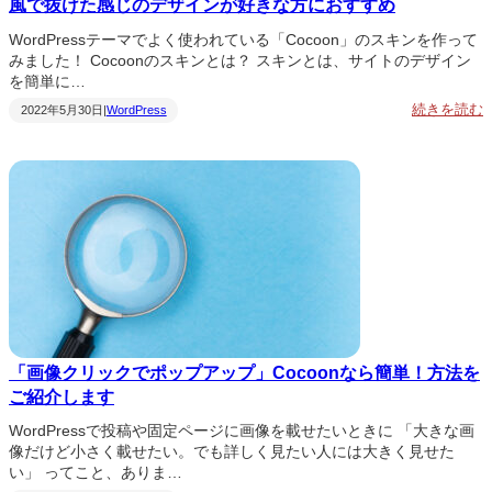
風で抜けた感じのデザインが好きな方におすすめ
WordPressテーマでよく使われている「Cocoon」のスキンを作って
みました！ Cocoonのスキンとは？ スキンとは、サイトのデザイン
を簡単に…
:
続きを読む
2022年5月30日
|
WordPress
C
o
c
o
o
o
r
n
d
P
r
e
s
s
「画像クリックでポップアップ」Cocoonなら簡単！方法を
ご紹介します
WordPressで投稿や固定ページに画像を載せたいときに 「大きな画
像だけど小さく載せたい。でも詳しく見たい人には大きく見せた
い」 ってこと、ありま…