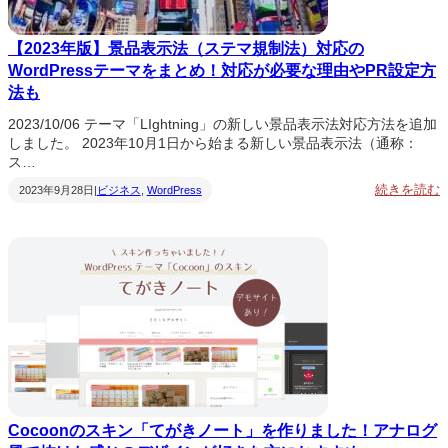
【2023年版】景品表示法（ステマ規制法）対応の
WordPressテーマをまとめ！対応が必要な理由やPR設定方
法も
2023/10/06 テーマ「LIghtning」の新しい景品表示法対応方法を追加
しました。 2023年10月1日から始まる新しい景品表示法（通称：
ス…
:
続きを読む
2023年9月28日
ビジネス
, 
WordPress
|
2
0
2
3
Cocoonのスキン「てがきノート」を作りました！アナログ