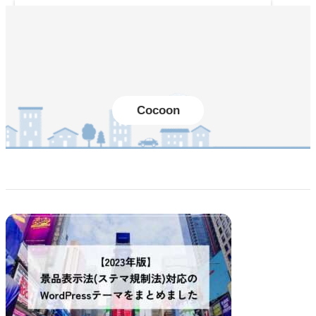
内
容
を
ス
キ
ッ
プ
Cocoon