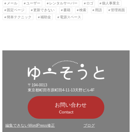
メール
ユーザー
レンタルサーバー
ロゴ
個人事業主
o
l
固定ページ
更新できない
書籍
検索
用語
管理画面
s
簡単テクニック
補助金
電源スペース
〒194-0013
東京都町田市原町田4-11-13天野ビル4F
お問い合わせ
Contact
編集できないWordPress修正
ブログ