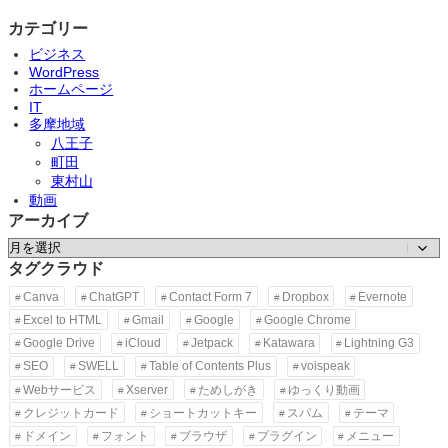
n
o
n
カテゴリー
C
o
ビジネス
c
WordPress
o
ホームページ
o
n
IT
多摩地域
八王子
町田
東村山
動画
アーカイブ
A
ア
d
ー
タグクラウド
v
a
カ
n
Canva
ChatGPT
Contact Form 7
Dropbox
Evernote
イ
c
Excel to HTML
Gmail
Google
Google Chrome
ブ
e
d
Google Drive
iCloud
Jetpack
Katawara
Lightning G3
E
d
SEO
SWELL
Table of Contents Plus
voispeak
i
Webサービス
Xserver
ためしがき
ゆっくり動画
t
o
クレジットカード
ショートカットキー
スパム
テーマ
r
T
ドメイン
フォント
ブラウザ
プラグイン
メニュー
o