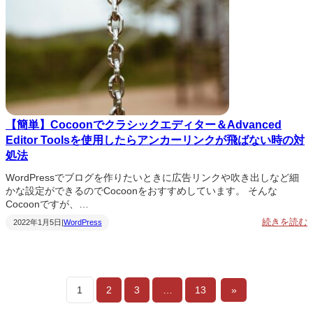
3
o
r
d
P
r
e
【簡単】Cocoonでクラシックエディター＆Advanced
s
s
Editor Toolsを使用したらアンカーリンクが飛ばない時の対
処法
WordPressでブログを作りたいときに広告リンクや吹き出しなど細
かな設定ができるのでCocoonをおすすめしています。 そんな
Cocoonですが、…
:
続きを読む
2022年1月5日
|
WordPress
C
o
C
c
o
1
2
3
…
13
»
o
c
o
o