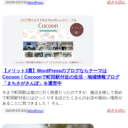
:
続きを読む
2022年4月27日
|
WordPress
P
R
【メリット3選】WordPressのブログならテーマは
Cocoon！Cocoonで町田駅付近の生活・地域情報ブログ
C
「まちさがさんぽ」を運営中
o
c
o
今まで町田駅は遊びに行く程度だったのですが、拠点を移して初め
o
て町田駅付近にはびっくりするほどたくさんのお店や面白い場所が
n
あることに気づきました！ そん…
:
続きを読む
2022年4月15日
|
WordPress