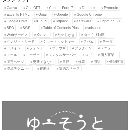
カ
Canva
ChatGPT
Contact Form 7
Dropbox
Evernote
イ
Excel to HTML
Gmail
Google
Google Chrome
ブ
Google Drive
iCloud
Jetpack
Katawara
Lightning G3
SEO
SWELL
Table of Contents Plus
voispeak
Webサービス
Xserver
ためしがき
ゆっくり動画
クレジットカード
ショートカットキー
スパム
テーマ
ドメイン
フォント
ブラウザ
プラグイン
メニュー
メール
ユーザー
レンタルサーバー
ロゴ
個人事業主
固定ページ
更新できない
書籍
検索
用語
管理画面
簡単テクニック
補助金
電源スペース