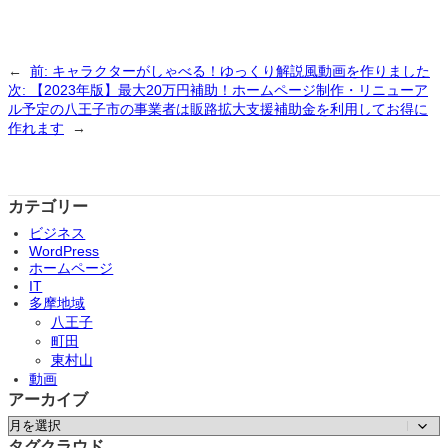
←
前:
キャラクターがしゃべる！ゆっくり解説風動画を作りました
次:
【2023年版】最大20万円補助！ホームページ制作・リニューア
ル予定の八王子市の事業者は販路拡大支援補助金を利用してお得に
作れます
→
カテゴリー
ビジネス
WordPress
ホームページ
IT
多摩地域
八王子
町田
東村山
動画
アーカイブ
ア
ー
タグクラウド