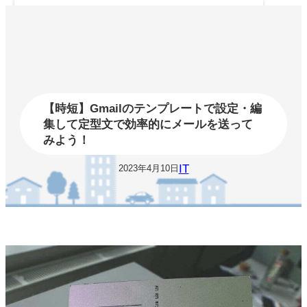
内
容
を
ス
キ
ッ
プ
【時短】Gmailのテンプレートで設定・編
集して定型文で効率的にメールを送って
みよう！
IT
2023年4月10日