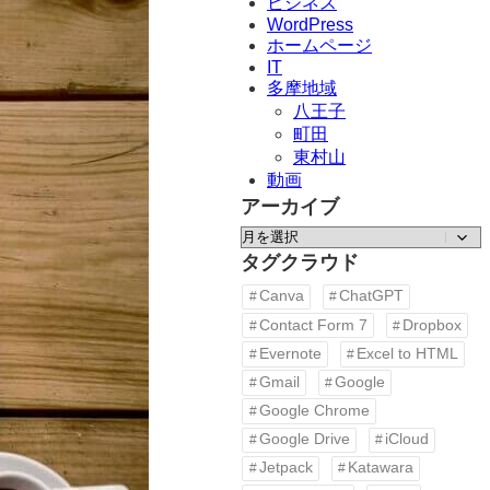
ビジネス
WordPress
ホームページ
IT
多摩地域
八王子
町田
東村山
動画
アーカイブ
ア
ー
タグクラウド
カ
Canva
ChatGPT
イ
Contact Form 7
Dropbox
ブ
Evernote
Excel to HTML
Gmail
Google
Google Chrome
Google Drive
iCloud
Jetpack
Katawara