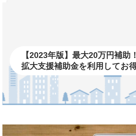
内
容
を
ス
キ
ッ
プ
【2023年版】最大20万円
拡大支援補助金を利用してお