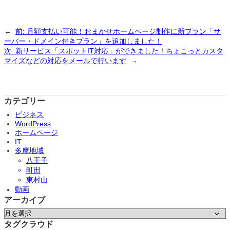
←
前:
月額支払い可能！おまかせホームページ制作に新プラン「サ
ーバー・ドメイン付きプラン」を追加しました！
次:
新サービス「スポットIT対応」ができました！ちょこっとカスタ
マイズなどの対応をメールで行います
→
カテゴリー
ビジネス
WordPress
ホームページ
IT
多摩地域
八王子
町田
東村山
動画
アーカイブ
ア
ー
タグクラウド