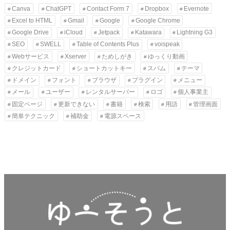
カ
Canva
ChatGPT
Contact Form 7
Dropbox
Evernote
イ
Excel to HTML
Gmail
Google
Google Chrome
ブ
Google Drive
iCloud
Jetpack
Katawara
Lightning G3
SEO
SWELL
Table of Contents Plus
voispeak
Webサービス
Xserver
ためしがき
ゆっくり動画
クレジットカード
ショートカットキー
スパム
テーマ
ドメイン
フォント
ブラウザ
プラグイン
メニュー
メール
ユーザー
レンタルサーバー
ロゴ
個人事業主
固定ページ
更新できない
書籍
検索
用語
管理画面
簡単テクニック
補助金
電源スペース