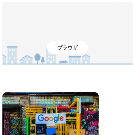
内
容
を
ス
キ
ッ
プ
ブラウザ