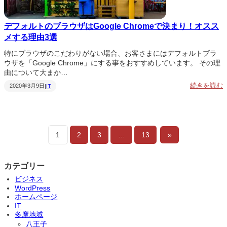
デフォルトのブラウザはGoogle Chromeで決まり！オスス
メする理由3選
特にブラウザのこだわりがない場合、お客さまにはデフォルトブラ
ウザを「Google Chrome」にする事をおすすめしています。 その理
由について大まか…
:
続きを読む
2020年3月9日
|
IT
1
2
3
…
13
»
カテゴリー
ビジネス
WordPress
o
ホームページ
o
IT
g
多摩地域
l
e
八王子