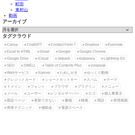
C
町田
h
東村山
r
o
動画
アーカイブ
e
ア
ー
タグクラウド
カ
Canva
ChatGPT
Contact Form 7
Dropbox
Evernote
イ
Excel to HTML
Gmail
Google
Google Chrome
ブ
Google Drive
iCloud
Jetpack
Katawara
Lightning G3
SEO
SWELL
Table of Contents Plus
voispeak
Webサービス
Xserver
ためしがき
ゆっくり動画
クレジットカード
ショートカットキー
スパム
テーマ
ドメイン
フォント
ブラウザ
プラグイン
メニュー
3
メール
ユーザー
レンタルサーバー
ロゴ
個人事業主
固定ページ
更新できない
書籍
検索
用語
管理画面
簡単テクニック
補助金
電源スペース