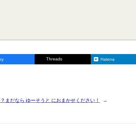
Threads
ky
Hatena
？まだなら ゆーそうと におまかせください！
→