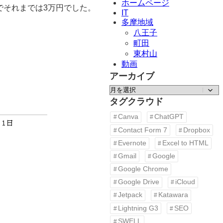
ホームページ
でそれまでは3万円でした。
IT
多摩地域
八王子
町田
東村山
動画
アーカイブ
ア
ー
タグクラウド
カ
Canva
ChatGPT
イ
Contact Form 7
Dropbox
ブ
Evernote
Excel to HTML
Gmail
Google
Google Chrome
Google Drive
iCloud
Jetpack
Katawara
Lightning G3
SEO
SWELL