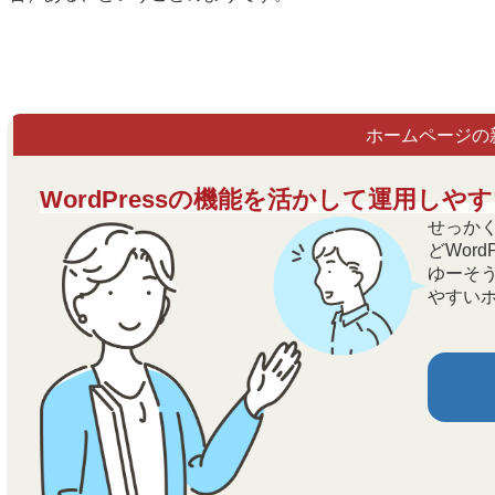
ホームページの
WordPressの機能を活かして運用し
せっかくの
どWor
ゆーそ
やすい