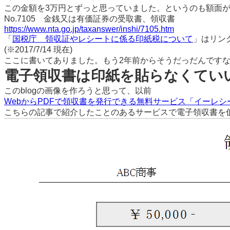
この金額を3万円とずっと思っていました。というのも額面が
No.7105 金銭又は有価証券の受取書、領収書
https://www.nta.go.jp/taxanswer/inshi/7105.htm
「
国税庁 領収証やレシートに係る印紙税について
」はリン
(※2017/7/14 現在)
ここに書いてありました。もう2年前からそうだっだんですな、
電子領収書は印紙を貼らなくてい
このblogの画像を作ろうと思って、以前
WebからPDFで領収書を発行できる無料サービス「イーレシ
こちらの記事で紹介したことのあるサービスで電子領収書を