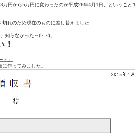
3万円から5万円に変わったのが平成26年4月1日、ということ
ク切れのため現在のものに差し替えました
知らなかった～(>_<)。
い！
ート」
仮に作ってみました。