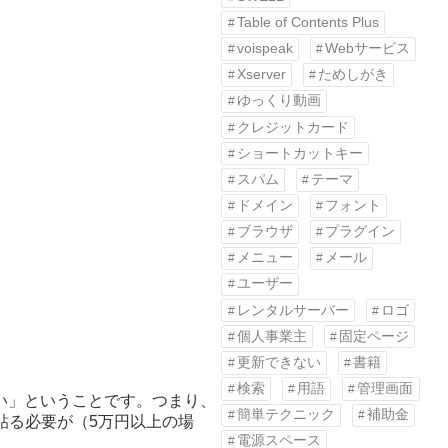
Table of Contents Plus
voispeak
Webサービス
Xserver
ためしがき
ゆっくり動画
クレジットカード
ショートカットキー
スパム
テーマ
ドメイン
フォント
ブラウザ
プラグイン
メニュー
メール
ユーザー
レンタルサーバー
ロゴ
個人事業主
固定ページ
更新できない
書籍
検索
用語
管理画面
い」ということです。つまり、
簡単テクニック
補助金
貼る必要が（5万円以上の場
電源スペース