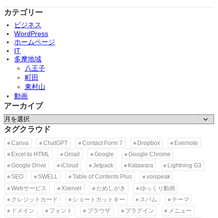
カテゴリー
ビジネス
WordPress
ホームページ
IT
多摩地域
八王子
町田
東村山
動画
アーカイブ
ア
ー
タグクラウド
カ
Canva
ChatGPT
Contact Form 7
Dropbox
Evernote
イ
Excel to HTML
Gmail
Google
Google Chrome
ブ
Google Drive
iCloud
Jetpack
Katawara
Lightning G3
SEO
SWELL
Table of Contents Plus
voispeak
Webサービス
Xserver
ためしがき
ゆっくり動画
クレジットカード
ショートカットキー
スパム
テーマ
ドメイン
フォント
ブラウザ
プラグイン
メニュー