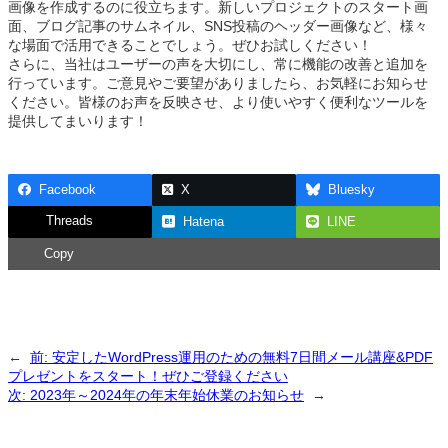
画像を作成するのに役立ちます。新しいプロジェクトのスタート画
面、ブログ記事のサムネイル、SNS投稿のヘッダー画像など、様々
な場面で活用できることでしょう。ぜひお試しください！
さらに、当社はユーザーの声を大切にし、常に機能の改善と追加を
行っています。ご意見やご要望がありましたら、お気軽にお知らせ
ください。皆様のお声を反映させ、より使いやすく便利なツールを
提供してまいります！
Facebook
X
Bluesky
Threads
Hatena
LINE
Copy
←
前:
安定したWordPress運用のための無料7日間メール講座&PDF
プレゼントをスタート！ぜひご登録ください
次:
2023年～2024年の年末年始休業のお知らせ
→