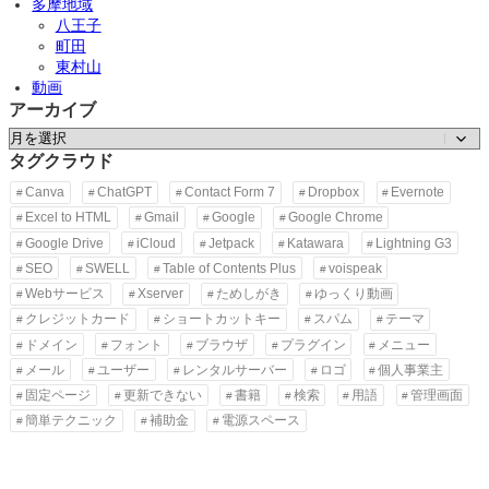
多摩地域
八王子
町田
東村山
動画
アーカイブ
ア
ー
タグクラウド
カ
Canva
ChatGPT
Contact Form 7
Dropbox
Evernote
イ
Excel to HTML
Gmail
Google
Google Chrome
ブ
Google Drive
iCloud
Jetpack
Katawara
Lightning G3
SEO
SWELL
Table of Contents Plus
voispeak
Webサービス
Xserver
ためしがき
ゆっくり動画
クレジットカード
ショートカットキー
スパム
テーマ
ドメイン
フォント
ブラウザ
プラグイン
メニュー
メール
ユーザー
レンタルサーバー
ロゴ
個人事業主
固定ページ
更新できない
書籍
検索
用語
管理画面
簡単テクニック
補助金
電源スペース