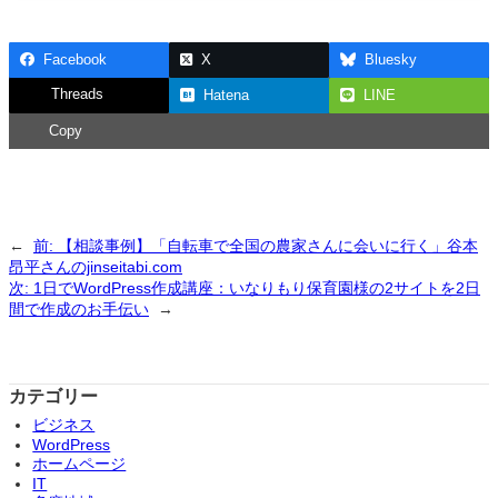
Facebook
X
Bluesky
Threads
Hatena
LINE
Copy
←
前:
【相談事例】「自転車で全国の農家さんに会いに行く」谷本
昂平さんのjinseitabi.com
次:
1日でWordPress作成講座：いなりもり保育園様の2サイトを2日
間で作成のお手伝い
→
カテゴリー
ビジネス
WordPress
ホームページ
IT