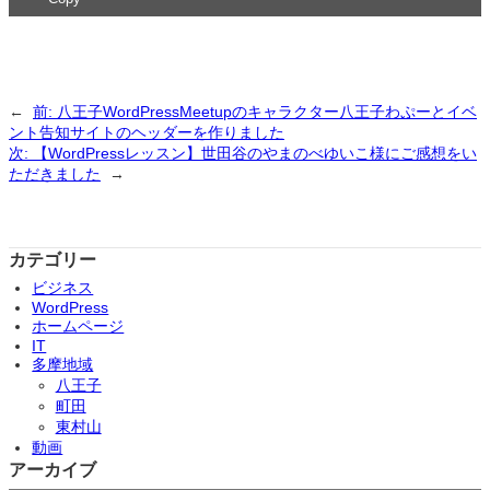
←
前:
八王子WordPressMeetupのキャラクター八王子わぷーとイベ
ント告知サイトのヘッダーを作りました
次:
【WordPressレッスン】世田谷のやまのべゆいこ様にご感想をい
ただきました
→
カテゴリー
ビジネス
WordPress
ホームページ
IT
多摩地域
八王子
町田
東村山
動画
アーカイブ