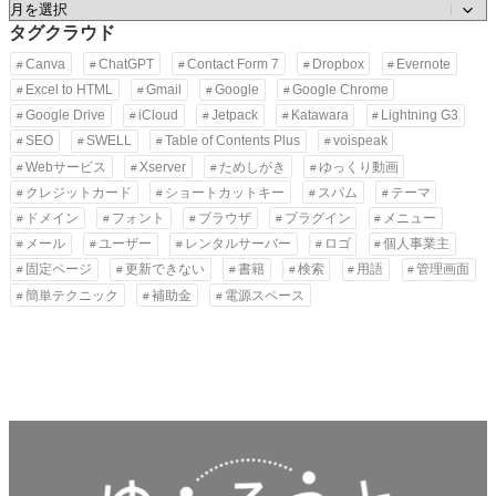
ア
ー
タグクラウド
カ
Canva
ChatGPT
Contact Form 7
Dropbox
Evernote
イ
Excel to HTML
Gmail
Google
Google Chrome
ブ
Google Drive
iCloud
Jetpack
Katawara
Lightning G3
SEO
SWELL
Table of Contents Plus
voispeak
Webサービス
Xserver
ためしがき
ゆっくり動画
クレジットカード
ショートカットキー
スパム
テーマ
ドメイン
フォント
ブラウザ
プラグイン
メニュー
メール
ユーザー
レンタルサーバー
ロゴ
個人事業主
固定ページ
更新できない
書籍
検索
用語
管理画面
簡単テクニック
補助金
電源スペース