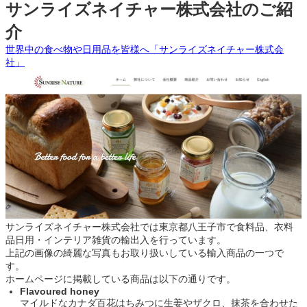
サンライズネイチャー株式会社のご紹
介
世界中の食べ物や日用品を皆様へ「サンライズネイチャー株式会
社」
サンライズネイチャー株式会社では東京都八王子市で食料品、衣料
品日用・インテリア雑貨の輸出入を行っています。
上記の画像の綺麗な写真もお取り扱いしている輸入商品の一つで
す。
ホームページに掲載している商品は以下の通りです。
Flavoured honey
マイルドなカナダ百花はちみつに生姜やザクロ、抹茶を合わせた