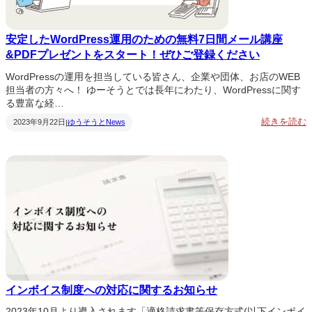
安定したWordPress運用のための無料7日間メール講座
&PDFプレゼントをスタート！ぜひご登録ください
WordPressの運用を担当している皆さん、企業や団体、お店のWEB
担当者の方々へ！ ゆーそうとでは長年にわたり、WordPressに関す
る豊富な経…
:
続きを読む
2023年9月22日
ゆうそうとNews
|
o
r
d
P
r
e
s
s
インボイス制度への対応に関するお知らせ
2023年10月より導入されます「適格請求書等保存方式(以下インボイ