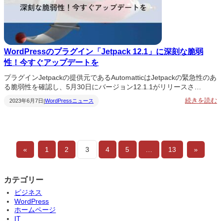
WordPressのプラグイン「Jetpack 12.1」に深刻な脆弱
性！今すぐアップデートを
プラグインJetpackの提供元であるAutomatticはJetpackの緊急性のあ
る脆弱性を確認し、5月30日にバージョン12.1.1がリリースさ…
:
続きを読む
2023年6月7日
WordPressニュース
|
o
r
d
P
r
e
«
1
2
3
4
5
…
13
»
s
s
カテゴリー
ビジネス
WordPress
ホームページ
IT