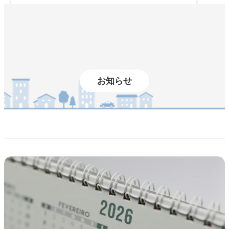
内
容
を
ス
キ
ッ
プ
お知らせ