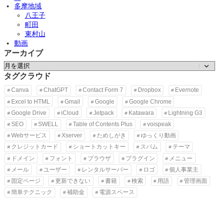
多摩地域
J
e
八王子
t
町田
p
東村山
a
c
動画
k
アーカイブ
1
2
ア
.
ー
1
タグクラウド
カ
Canva
ChatGPT
Contact Form 7
Dropbox
Evernote
イ
Excel to HTML
Gmail
Google
Google Chrome
ブ
Google Drive
iCloud
Jetpack
Katawara
Lightning G3
SEO
SWELL
Table of Contents Plus
voispeak
Webサービス
Xserver
ためしがき
ゆっくり動画
クレジットカード
ショートカットキー
スパム
テーマ
ドメイン
フォント
ブラウザ
プラグイン
メニュー
メール
ユーザー
レンタルサーバー
ロゴ
個人事業主
固定ページ
更新できない
書籍
検索
用語
管理画面
簡単テクニック
補助金
電源スペース